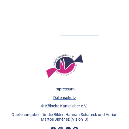
- Kamellcher Alaaf - die Party am 11.11.
- Jeck im Veedel: 14. Januar 2027
Tickets gibt es immer unter
kamellcher.ticket.io
Impressum
Datenschutz
© Kölsche Kamellcher e.V.
Quellenangaben für die Bilder: Hannah Schareck und
Adrian
Martos Jiménez (
Vision_3
)