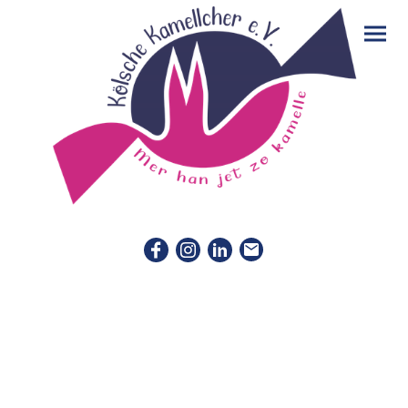
Unsere Events
Wir haben 3 öffentliche Events im Jahr:
- Kamellcher Alaaf - die Karnevalssamstag-Party