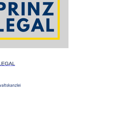
LEGAL
altskanzlei