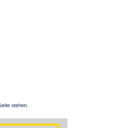
rekt auf unser Vereinskonto:
koeln
.
eite stehen.