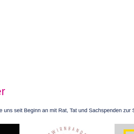
pende unterstützen, dann überweise den Betrag gerne di
9
reibe bitte eine E-Mail an
schatzmeisterin@kamellcher.
r
 uns seit Beginn an mit Rat, Tat und Sachspenden zur S