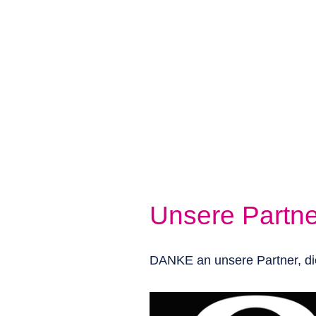
Du möchtest uns mit einer S
Kölsche Kamellcher e.V.
IBAN: DE53 3705 0198 1936 0422 4
BIC: COLSDE33XXX
Sparkasse KölnBonn
Für eine Spendenquittung sch
Unsere Partne
DANKE an unsere Partner, die